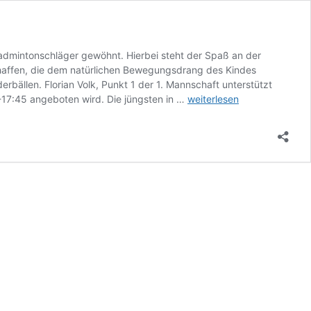
Badmintonschläger gewöhnt. Hierbei steht der Spaß an der
ffen, die dem natürlichen Bewegungsdrang des Kindes
bällen. Florian Volk, Punkt 1 der 1. Mannschaft unterstützt
Ballgewöhnung
0-17:45 angeboten wird. Die jüngsten in …
weiterlesen
und
Kindertraining
ab
5
Jahren