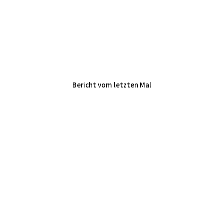
Südhessen spielt in Lampertheim
endbezirksrang
Bericht vom letzten Mal