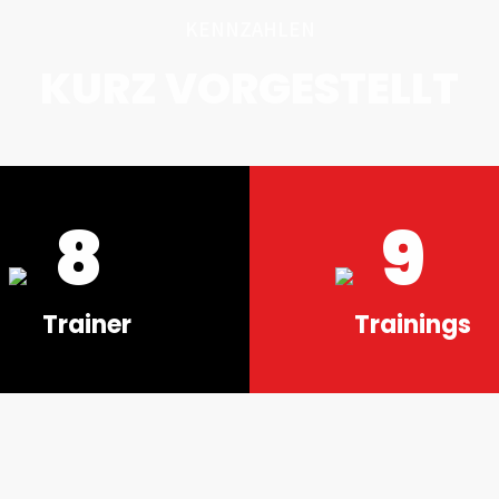
KENNZAHLEN
KURZ VORGESTELLT
8
9
Trainer
Trainings