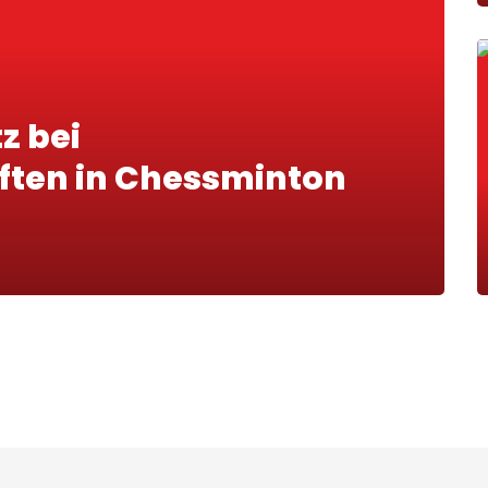
z bei
ften in Chessminton