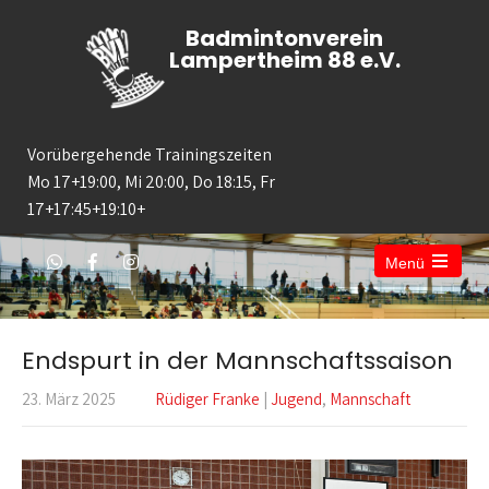
Badmintonverein
Lampertheim 88 e.V.
Vorübergehende Trainingszeiten
Mo 17+19:00, Mi 20:00, Do 18:15, Fr
17+17:45+19:10+
Menü
Open
the
main
menu
Endspurt in der Mannschaftssaison
23. März 2025
Rüdiger Franke
|
Jugend
,
Mannschaft