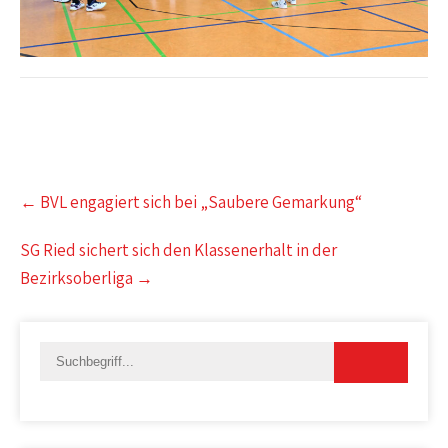
Post
←
BVL engagiert sich bei „Saubere Gemarkung“
navigation
SG Ried sichert sich den Klassenerhalt in der
Bezirksoberliga
→