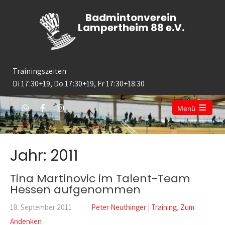
Badmintonverein
Lampertheim 88 e.V.
Trainingszeiten
Di 17:30+19, Do 17:30+19, Fr 17:30+18:30
Menü
Open
the
main
menu
Jahr:
2011
Tina Martinovic im Talent-Team
Hessen aufgenommen
18. September 2011
Peter Neuthinger
|
Training
,
Zum
Andenken