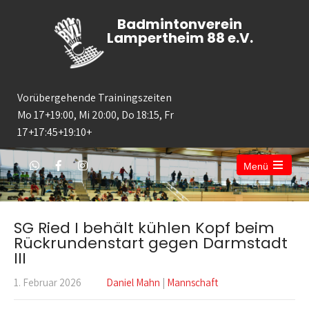
Badmintonverein
Lampertheim 88 e.V.
Vorübergehende Trainingszeiten
Mo 17+19:00, Mi 20:00, Do 18:15, Fr
17+17:45+19:10+
Menü
SG Ried I behält kühlen Kopf beim
Rückrundenstart gegen Darmstadt
III
1. Februar 2026
Daniel Mahn
|
Mannschaft