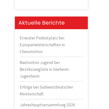
n
w
e
i
Aktuelle Berichte
s
Erneuter Podestplatz bei
Europameisterschaften in
Chessminton
Badminton Jugend bei
Bezirksrangliste in Seeheim-
Jugenheim
Erfolge bei Südwestdeutscher
Meisterschaft
Jahreshauptversammlung 2026