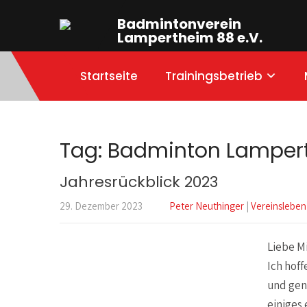
Badmintonverein
Lampertheim 88 e.V.
Startseite
Trainingsbetrieb
Tag: Badminton Lamper
Jahresrückblick 2023
29. Dezember 2023
Peter Neuthinger
|
Vereinsleben
Liebe Mi
Ich hoff
und gen
einiges 