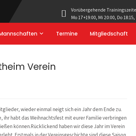
Vorübergehende Trainingszeit
Mo 17+19:00, Mi 20:00, Do 18:15,
Mannschaften
Termine
Mitgliedschaft
theim Verein
tglieder, wieder einmal neigt sich ein Jahr dem Ende zu.
e, ihr habt das Weihnachtsfest mit eurer Familie verbringen
ießen können.Rücklickend haben wir diese Jahr im Verein
erlebt. Erstmals in der Vereinsgeschichte sind diese Saison