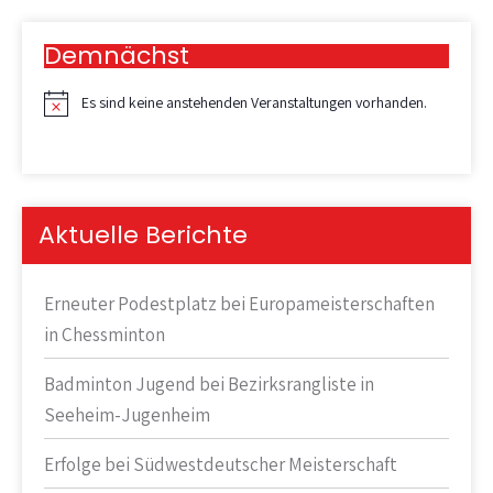
Demnächst
Es sind keine anstehenden Veranstaltungen vorhanden.
H
i
n
w
e
i
Aktuelle Berichte
s
Erneuter Podestplatz bei Europameisterschaften
in Chessminton
Badminton Jugend bei Bezirksrangliste in
Seeheim-Jugenheim
Erfolge bei Südwestdeutscher Meisterschaft