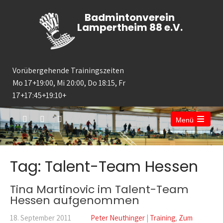
Badmintonverein
Lampertheim 88 e.V.
Vorübergehende Trainingszeiten
Mo 17+19:00, Mi 20:00, Do 18:15, Fr
17+17:45+19:10+
Menü
Open
the
main
menu
Tag: Talent-Team Hessen
Tina Martinovic im Talent-Team
Hessen aufgenommen
18. September 2011
Peter Neuthinger
|
Training
,
Zum