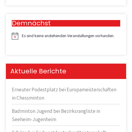
Demnächst
Es sind keine anstehenden Veranstaltungen vorhanden.
H
i
n
w
e
i
Aktuelle Berichte
s
Erneuter Podestplatz bei Europameisterschaften
in Chessminton
Badminton Jugend bei Bezirksrangliste in
Seeheim-Jugenheim