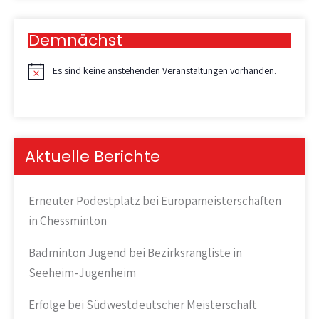
Demnächst
Es sind keine anstehenden Veranstaltungen vorhanden.
H
i
n
w
e
i
Aktuelle Berichte
s
Erneuter Podestplatz bei Europameisterschaften
in Chessminton
Badminton Jugend bei Bezirksrangliste in
Seeheim-Jugenheim
Erfolge bei Südwestdeutscher Meisterschaft