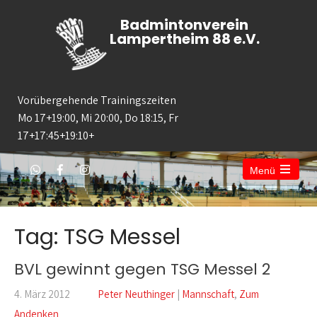
Badmintonverein
Lampertheim 88 e.V.
Vorübergehende Trainingszeiten
Mo 17+19:00, Mi 20:00, Do 18:15, Fr
17+17:45+19:10+
Menü
Tag: TSG Messel
BVL gewinnt gegen TSG Messel 2
4. März 2012
Peter Neuthinger
|
Mannschaft
,
Zum
Andenken