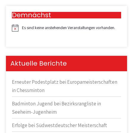
Demnächst
Es sind keine anstehenden Veranstaltungen vorhanden.
H
i
n
w
e
i
Aktuelle Berichte
s
Erneuter Podestplatz bei Europameisterschaften
in Chessminton
Badminton Jugend bei Bezirksrangliste in
Seeheim-Jugenheim
Erfolge bei Südwestdeutscher Meisterschaft