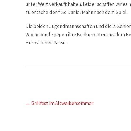
unter Wert verkauft haben. Leider schaffen wir e
zu entscheiden.“ So Daniel Mahn nach dem Spiel.
Die beiden Jugendmannschaften und die 2. Seni
Wochenende gegen ihre Konkurrenten aus dem Bezi
Herbstferien Pause.
Post
←
Grillfest im Altweibersommer
navigation