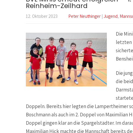
Reinheim-Zeilhard
12. Oktober 2023
Peter Neuthinger
|
Jugend
,
Mannsc
Die Min
letzten
sichert
Benshei
Die jun
die bei
Darmsta
startet
Doppeln. Bereits hier legten die Lampertheimer 
Boschmann als auch im 2. Doppel von Maximilian H
Doppel gingen klar an die Spargelstädter. Im dara
Maximilian Hick machte die Mannschaft bereits de