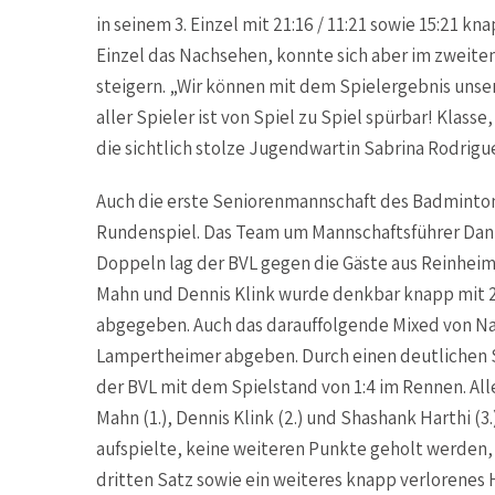
in seinem 3. Einzel mit 21:16 / 11:21 sowie 15:21 
Einzel das Nachsehen, konnte sich aber im zweite
steigern. „Wir können mit dem Spielergebnis unse
aller Spieler ist von Spiel zu Spiel spürbar! Klasse
die sichtlich stolze Jugendwartin Sabrina Rodrigue
Auch die erste Seniorenmannschaft des Badminto
Rundenspiel. Das Team um Mannschaftsführer Dani
Doppeln lag der BVL gegen die Gäste aus Reinheim-
Mahn und Dennis Klink wurde denkbar knapp mit 21:
abgegeben. Auch das darauffolgende Mixed von Na
Lampertheimer abgeben. Durch einen deutlichen S
der BVL mit dem Spielstand von 1:4 im Rennen. Al
Mahn (1.), Dennis Klink (2.) und Shashank Harthi (3
aufspielte, keine weiteren Punkte geholt werden, s
dritten Satz sowie ein weiteres knapp verlorenes 