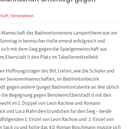
haft
,
Vereinsleben
i-Mannschaft des Badmintonvereins Lampertheim war am
 Sonntag in heimischer Halle erneut erfolgreich und
e sich mit dem Sieg gegen die Spielgemeinschaft aus
m/Eberstadt II den Platz im Tabellenmittelfeld.
gen Hoffnungsträger des BVL treten, wie die Schüler und
den Seniorenmannschaften, im Badmintonbezirk
dt gegen andere (junge) Badmintontalente an. Wie üblich
e die Begegnung gegen Bensheim/Eberstadt II mit den
sowohl im 1. Doppel von Leon Rachow und Romann
ick und Luca Mahn den Grundstein für den Sieg – beide
uffolgenden 1. Einzel von Leon Rachow und 2. Einzel von
n Sack zu und holte das 4:0. Roman Boschmann musste sich