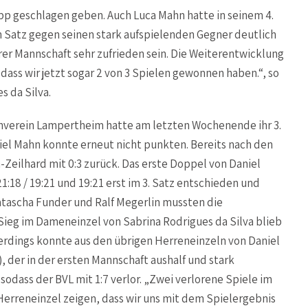
knapp geschlagen geben. Auch Luca Mahn hatte in seinem 4.
n Satz gegen seinen stark aufspielenden Gegner deutlich
rer Mannschaft sehr zufrieden sein. Die Weiterentwicklung
, dass wir jetzt sogar 2 von 3 Spielen gewonnen haben.“, so
s da Silva.
nverein Lampertheim hatte am letzten Wochenende ihr 3.
el Mahn konnte erneut nicht punkten. Bereits nach den
Zeilhard mit 0:3 zurück. Das erste Doppel von Daniel
18 / 19:21 und 19:21 erst im 3. Satz entschieden und
tascha Funder und Ralf Megerlin mussten die
ieg im Dameneinzel von Sabrina Rodrigues da Silva blieb
lerdings konnte aus den übrigen Herreneinzeln von Daniel
.), der in der ersten Mannschaft aushalf und stark
odass der BVL mit 1:7 verlor. „Zwei verlorene Spiele im
Herreneinzel zeigen, dass wir uns mit dem Spielergebnis