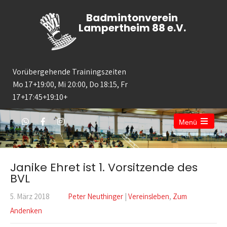
Badmintonverein
Lampertheim 88 e.V.
Vorübergehende Trainingszeiten
Mo 17+19:00, Mi 20:00, Do 18:15, Fr
17+17:45+19:10+
Menü
Open
the
main
menu
Janike Ehret ist 1. Vorsitzende des
BVL
5. März 2018
Peter Neuthinger
|
Vereinsleben
,
Zum
Andenken