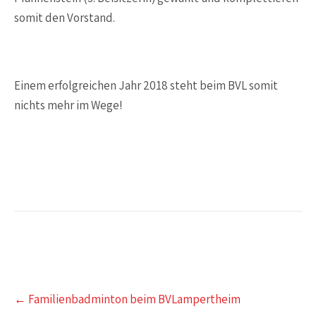
somit den Vorstand.
Einem erfolgreichen Jahr 2018 steht beim BVL somit
nichts mehr im Wege!
Post
←
Familienbadminton beim BVLampertheim
navigation