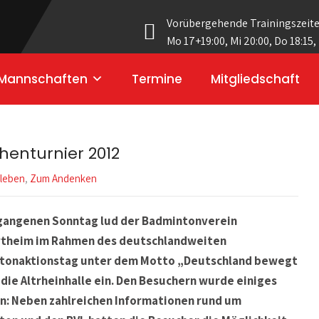
Vorübergehende Trainingszeit
Mo 17+19:00, Mi 20:00, Do 18:15,
Mannschaften
Termine
Mitgliedschaft
chenturnier 2012
sleben
,
Zum Andenken
gangenen Sonntag lud der Badmintonverein
theim im Rahmen des deutschlandweiten
tonaktionstag unter dem Motto „Deutschland bewegt
n die Altrheinhalle ein. Den Besuchern wurde einiges
: Neben zahlreichen Informationen rund um