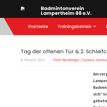
Badmintonverein
Lampertheim 88 e.V.
Startseite
Trainingsbetrieb
Tag der offenen Tür & 2. Schleif
8. Oktober 2012
Peter Neuthinger
|
Turniere
,
Verein
Am ver
Lamper
Badmin
sich“ i
geboten