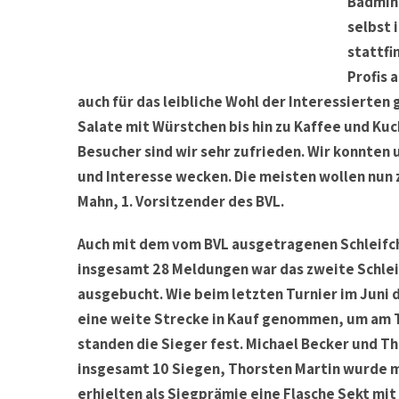
Badmint
selbst 
stattfi
Profis 
auch für das leibliche Wohl der Interessierte
Salate mit Würstchen bis hin zu Kaffee und Ku
Besucher sind wir sehr zufrieden. Wir konnten 
und Interesse wecken. Die meisten wollen nun 
Mahn, 1. Vorsitzender des BVL.
Auch mit dem vom BVL ausgetragenen Schleifch
insgesamt 28 Meldungen war das zweite Schlei
ausgebucht. Wie beim letzten Turnier im Juni 
eine weite Strecke in Kauf genommen, um am T
standen die Sieger fest. Michael Becker und Th
insgesamt 10 Siegen, Thorsten Martin wurde mi
erhielten als Siegprämie eine Flasche Sekt mit