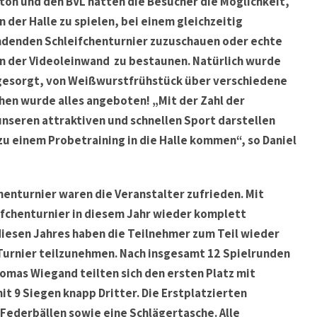
on und den BVL hatten die Besucher die Möglichkeit,
in der Halle zu spielen, bei einem gleichzeitig
ndenden Schleifchenturnier zuzuschauen oder echte
an der Videoleinwand zu bestaunen. Natürlich wurde
n gesorgt, von Weißwurstfrühstück über verschiedene
chen wurde alles angeboten! „Mit der Zahl der
unseren attraktiven und schnellen Sport darstellen
zu einem Probetraining in die Halle kommen“, so Daniel
enturnier waren die Veranstalter zufrieden. Mit
fchenturnier in diesem Jahr wieder komplett
diesen Jahres haben die Teilnehmer zum Teil wieder
urnier teilzunehmen. Nach insgesamt 12 Spielrunden
omas Wiegand teilten sich den ersten Platz mit
t 9 Siegen knapp Dritter. Die Erstplatzierten
 Federbällen sowie eine Schlägertasche. Alle