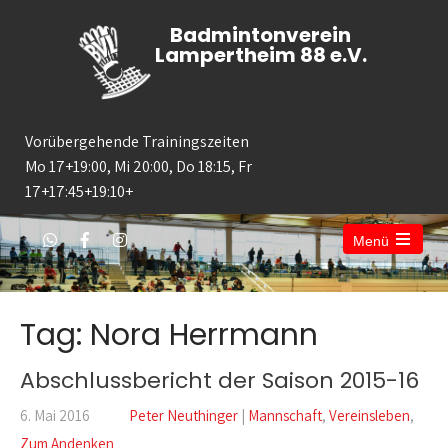
Badmintonverein
Lampertheim 88 e.V.
Vorübergehende Trainingszeiten
Mo 17+19:00, Mi 20:00, Do 18:15, Fr
17+17:45+19:10+
Menü
Open
the
main
menu
Tag: Nora Herrmann
Abschlussbericht der Saison 2015-16
6. Mai 2016
Peter Neuthinger
|
Mannschaft
,
Vereinsleben
,
Zum Andenken