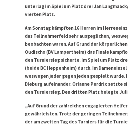
unterlag im Spiel um Platz drei Jan Langmaack
vierten Platz.
Am Sonntag kämpften 16 Herren im Herreneinze
das Teilnehmerfeld sehr ausgeglichen, wesweg
beobachten waren. Auf Grund der körperlichen
Oudischo (BV Lampertheim) das Finale kampflos
den Turniersieg sicherte. Im Spiel um Platz dr
(beide BC Heppenheim) durch. Im Dameneinzel 
weswegen jeder gegen jeden gespielt wurde. I
Dieburg aufeinander. Orianne Perdrix setzte si
den Turniersieg. Den dritten Platz belegte Jul
„Auf Grund der zahlreichen engagierten Helfer
gewährleisten. Trotz der geringen Teilnehmerz
der am zweiten Tag des Turniers für die Turnie