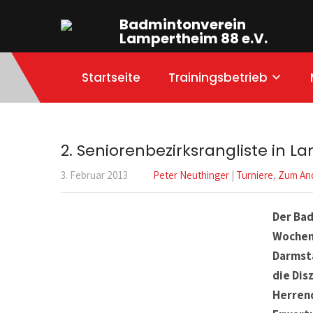
Badmintonverein
Lampertheim 88 e.V.
Startseite
Trainingsbetrieb
2. Seniorenbezirksrangliste in 
3. Februar 2013
Peter Neuthinger
|
Turniere
,
Zum An
Der Ba
Wochene
Darmsta
die Dis
Herrend