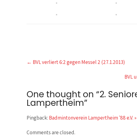
Post
←
BVL verliert 6:2 gegen Messel 2 (27.1.2013)
navigation
BVL u
One thought on “
2. Senior
Lampertheim
”
Pingback:
Badmintonverein Lampertheim '88 e.V. »
Comments are closed.