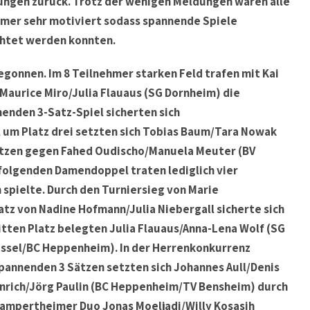
ngen zurück. Trotz der wenigen Meldungen waren alle
mer sehr motiviert sodass spannende Spiele
htet werden konnten.
onnen. Im 8 Teilnehmer starken Feld trafen mit Kai
 Maurice Miro/Julia Flauaus (SG Dornheim) die
nenden 3-Satz-Spiel sicherten sich
l um Platz drei setzten sich Tobias Baum/Tara Nowak
ätzen gegen Fahed Oudischo/Manuela Meuter (BV
olgenden Damendoppel traten lediglich vier
spielte. Durch den Turniersieg von Marie
atz von Nadine Hofmann/Julia Niebergall sicherte sich
ritten Platz belegten Julia Flauaus/Anna-Lena Wolf (SG
essel/BC Heppenheim). In der Herrenkonkurrenz
pannenden 3 Sätzen setzten sich Johannes Aull/Denis
nrich/Jörg Paulin (BC Heppenheim/TV Bensheim) durch
 Lampertheimer Duo Jonas Moeljadi/Willy Kosasih