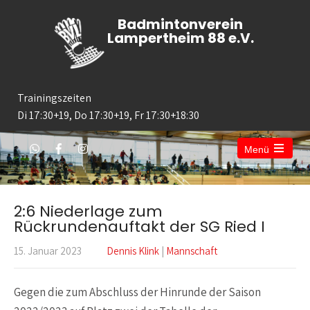
Badmintonverein
Lampertheim 88 e.V.
Trainingszeiten
Di 17:30+19, Do 17:30+19, Fr 17:30+18:30
Menü
Open
the
main
menu
2:6 Niederlage zum
Rückrundenauftakt der SG Ried I
15. Januar 2023
Dennis Klink
|
Mannschaft
Gegen die zum Abschluss der Hinrunde der Saison