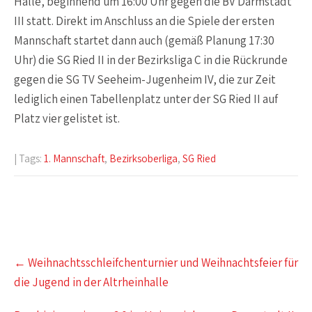
Halle, beginnend um 16:00 Uhr gegen die BV Darmstadt
III statt. Direkt im Anschluss an die Spiele der ersten
Mannschaft startet dann auch (gemäß Planung 17:30
Uhr) die SG Ried II in der Bezirksliga C in die Rückrunde
gegen die SG TV Seeheim-Jugenheim IV, die zur Zeit
lediglich einen Tabellenplatz unter der SG Ried II auf
Platz vier gelistet ist.
| Tags:
1. Mannschaft
,
Bezirksoberliga
,
SG Ried
Post
←
Weihnachtsschleifchenturnier und Weihnachtsfeier für
navigation
die Jugend in der Altrheinhalle