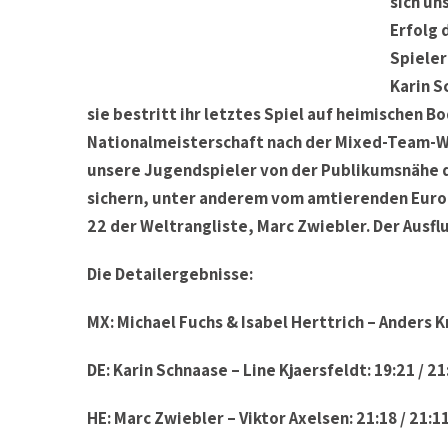
sich un
Erfolg 
Spiele
Karin S
sie bestritt ihr letztes Spiel auf heimischen B
Nationalmeisterschaft nach der Mixed-Team-WM
unsere Jugendspieler von der Publikumsnähe d
sichern, unter anderem vom amtierenden Europ
22 der Weltrangliste, Marc Zwiebler. Der Ausflu
Die Detailergebnisse:
MX: Michael Fuchs & Isabel Herttrich – Anders Kr
DE: Karin Schnaase – Line Kjaersfeldt: 19:21 / 21
HE: Marc Zwiebler – Viktor Axelsen: 21:18 / 21:1