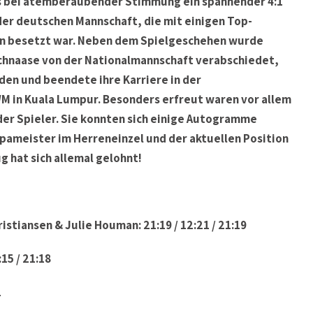
s bei atemberaubender Stimmung ein spannender 4:1
der deutschen Mannschaft, die mit einigen Top-
rn besetzt war. Neben dem Spielgeschehen wurde
chnaase von der Nationalmannschaft verabschiedet,
oden und beendete ihre Karriere in der
 in Kuala Lumpur. Besonders erfreut waren vor allem
er Spieler. Sie konnten sich einige Autogramme
ameister im Herreneinzel und der aktuellen Position
g hat sich allemal gelohnt!
istiansen & Julie Houman: 21:19 / 12:21 / 21:19
:15 / 21:18
1