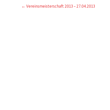
Post
←
Vereinsmeisterschaft 2013 – 27.04.2013
navigation