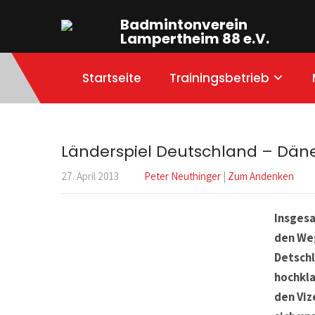
Badmintonverein
Lampertheim 88 e.V.
Startseite
Trainingsbetrieb
Länderspiel Deutschland – Däne
27. April 2013
Peter Neuthinger
|
Zum Andenken
Insgesa
den We
Detschl
hochkla
den Viz