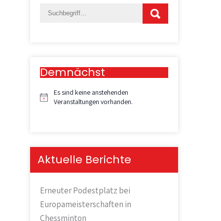
Demnächst
Es sind keine anstehenden
H
Veranstaltungen vorhanden.
i
n
w
e
i
Aktuelle Berichte
s
Erneuter Podestplatz bei
Europameisterschaften in
Chessminton