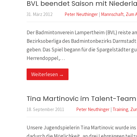
BVL beendet Saison mit Niederl
31. März 2012
Peter Neuthinger
|
Mannschaft
,
Zum 
Der Badmintonverein Lampertheim (BVL) reiste am 
Bezirksoberliga des Badmintonbezirks Darmstadt 
geben. Das Spiel begann für die Spargelstädter gu
Herrendoppel,…
Weiterlesen →
Tina Martinovic im Talent-Te
18. September 2011
Peter Neuthinger
|
Training
,
Zu
Unsere Jugendspielerin Tina Martinovic wurde in
dadurch die Möglichkeit, an drei Lehrgängen teil