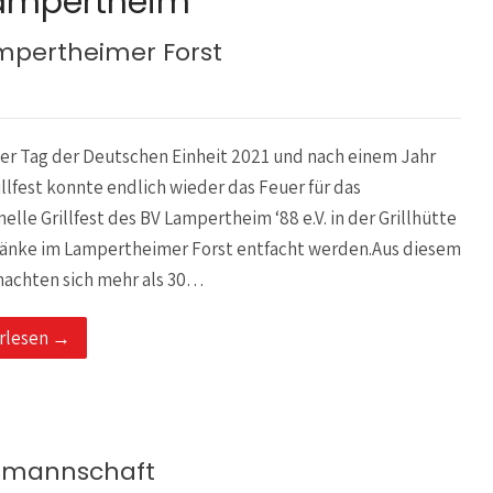
Lampertheim
ampertheimer Forst
der Tag der Deutschen Einheit 2021 und nach einem Jahr
llfest konnte endlich wieder das Feuer für das
nelle Grillfest des BV Lampertheim ‘88 e.V. in der Grillhütte
änke im Lampertheimer Forst entfacht werden.Aus diesem
machten sich mehr als 30…
rlesen →
ndmannschaft