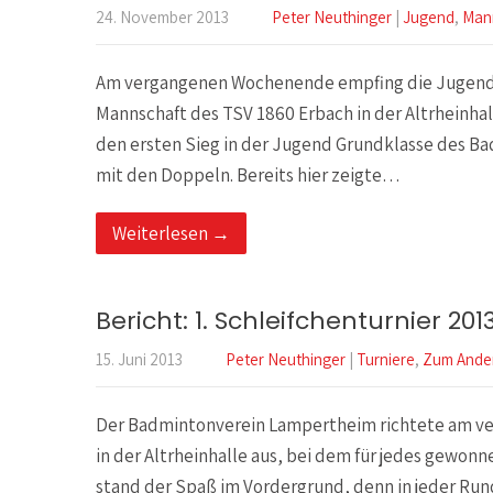
24. November 2013
Peter Neuthinger
|
Jugend
,
Man
Am vergangenen Wochenende empfing die Jugend
Mannschaft des TSV 1860 Erbach in der Altrheinha
den ersten Sieg in der Jugend Grundklasse des B
mit den Doppeln. Bereits hier zeigte…
Weiterlesen →
Bericht: 1. Schleifchenturnier 201
15. Juni 2013
Peter Neuthinger
|
Turniere
,
Zum Ande
Der Badmintonverein Lampertheim richtete am ver
in der Altrheinhalle aus, bei dem für jedes gewonne
stand der Spaß im Vordergrund, denn in jeder Ru