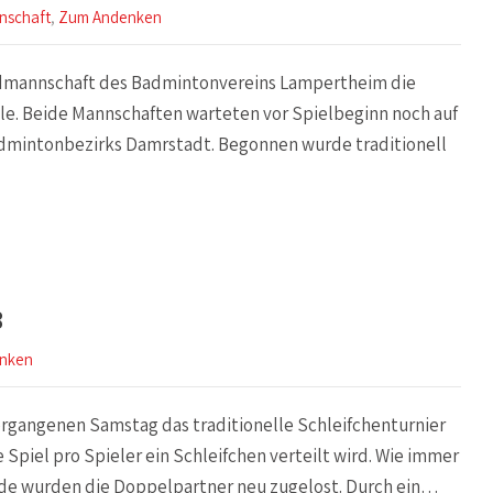
nschaft
,
Zum Andenken
mannschaft des Badmintonvereins Lampertheim die
lle. Beide Mannschaften warteten vor Spielbeginn noch auf
admintonbezirks Damrstadt. Begonnen wurde traditionell
3
nken
gangenen Samstag das traditionelle Schleifchenturnier
 Spiel pro Spieler ein Schleifchen verteilt wird. Wie immer
nde wurden die Doppelpartner neu zugelost. Durch ein…