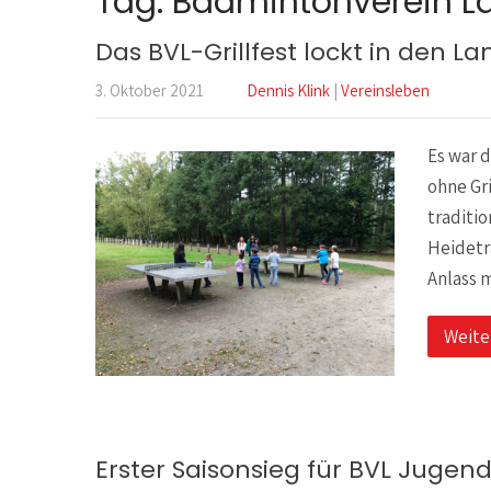
Tag: Badmintonverein 
Das BVL-Grillfest lockt in den L
3. Oktober 2021
Dennis Klink
|
Vereinsleben
Es war 
ohne Gri
traditio
Heidetr
Anlass 
Weite
Erster Saisonsieg für BVL Juge