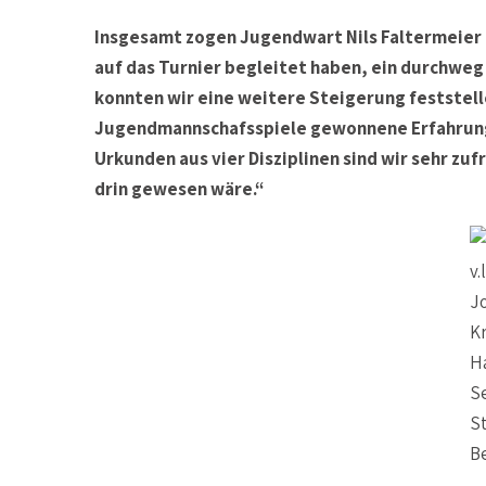
Insgesamt zogen Jugendwart Nils Faltermeier u
auf das Turnier begleitet haben, ein durchweg
konnten wir eine weitere Steigerung feststell
Jugendmannschafsspiele gewonnene Erfahrung t
Urkunden aus vier Disziplinen sind wir sehr zu
drin gewesen wäre.“
v.l
J
Kr
H
Se
S
B