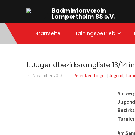
Badmintonverein
Lampertheim 88 e.V.
Startseite
Trainingsbetrieb
1. Jugendbezirksrangliste 13/14 i
10. November 2013
Peter Neuthinger
|
Jugend
,
Turn
Am ver
Jugendb
Bezirks
Turnier
Am Sam