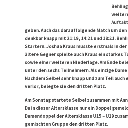
Behling
weitere
Auftakt
geben. Auch das darauffolgende Match um den Ei
denkbar knapp mit 21:19, 14:21 und 18:21. Behl
Startern. Joshua Kraus musste erstmals in der 
ältere Gegner spielte auch Kraus ein starkes T
sowie einer weiteren Niederlage. Am Ende bele
unter den sechs Teilnehmern. Als einzige Dame
Nachdem Seibel sehr knapp und zum Teil auch e
verlor, belegte sie den dritten Platz.
Am Sonntag startete Seibel zusammen mit An
Da in dieser Altersklasse nur ein Doppel gemel
Damendoppel der Altersklasse U15 – U19 zusamm
gemischten Gruppe den dritten Platz.