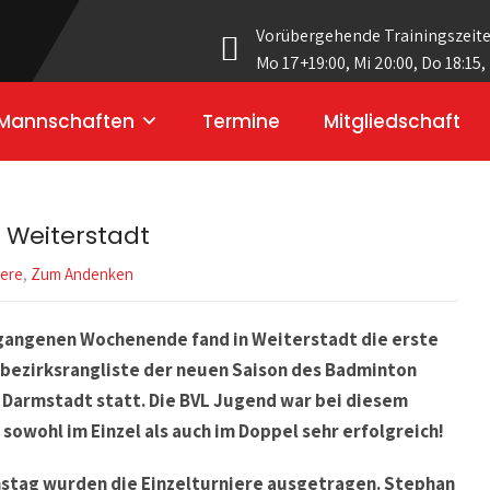
Vorübergehende Trainingszeit
Mo 17+19:00, Mi 20:00, Do 18:15,
Mannschaften
Termine
Mitgliedschaft
n Weiterstadt
iere
,
Zum Andenken
gangenen Wochenende fand in Weiterstadt die erste
ezirksrangliste der neuen Saison des Badminton
 Darmstadt statt. Die BVL Jugend war bei diesem
 sowohl im Einzel als auch im Doppel sehr erfolgreich!
stag wurden die Einzelturniere ausgetragen. Stephan