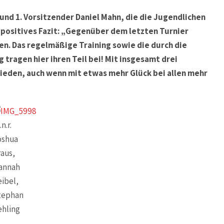
nd 1. Vorsitzender Daniel Mahn, die die Jugendlichen
 positives Fazit: „Gegenüber dem letzten Turnier
en. Das regelmäßige Training sowie die durch die
ragen hier ihren Teil bei! Mit insgesamt drei
frieden, auch wenn mit etwas mehr Glück bei allen mehr
.n.r.
oshua
aus,
annah
ibel,
tephan
ehling