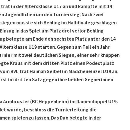
 trat in der Altersklasse U17 an und kämpfte mit 14
n Jugendlichen um den Turniersieg. Nach zwei
siegen musste sich Behling im Halbfinale geschlagen
nzug in das Spiel um Platz drei verlor Behling
ing belegte am Ende den sechsten Platz unter den 14
Altersklasse U19 starten. Gegen zum Teil ein Jahr
urnier mit zwei deutlichen Siegen, einer sehr knappen
gte Kraus mit dem dritten Platz einen Podestplatz
 vom BVL trat Hannah Seibel im Mädcheneinzel U19 an.
rst im dritten Satz gegen ihre beiden Gegnerinnen
na Armbruster (BC Heppenheim) im Damendoppel U19.
det wurde, beschloss die Turnierleitung die
en spielen zu lassen. Das Duo belegte in der