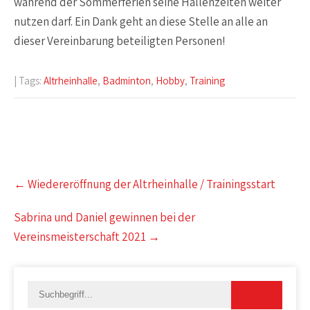
während der Sommerferien seine Hallenzeiten weiter
nutzen darf. Ein Dank geht an diese Stelle an alle an
dieser Vereinbarung beteiligten Personen!
| Tags:
Altrheinhalle
,
Badminton
,
Hobby
,
Training
Post
←
Wiedereröffnung der Altrheinhalle / Trainingsstart
navigation
Sabrina und Daniel gewinnen bei der
Vereinsmeisterschaft 2021
→