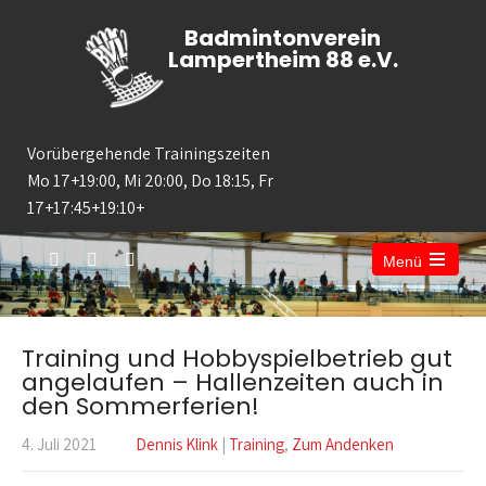
Badmintonverein
Lampertheim 88 e.V.
Vorübergehende Trainingszeiten
Mo 17+19:00, Mi 20:00, Do 18:15, Fr
17+17:45+19:10+
Menü
Open
the
main
menu
Training und Hobbyspielbetrieb gut
angelaufen – Hallenzeiten auch in
den Sommerferien!
4. Juli 2021
Dennis Klink
|
Training
,
Zum Andenken